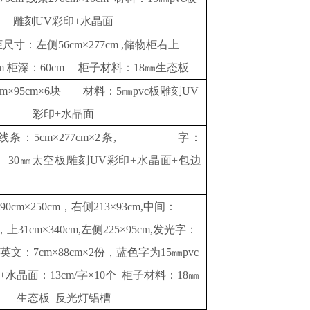
雕刻UV彩印+水晶面
柜尺寸：左侧
56cm×277cm ,储物柜右上
00cm 柜深：60cm 柜子材料：18㎜生态板
cm×95cm×6块 材料：5㎜pvc板雕刻UV
彩印+水晶面
cm；线条：5cm×277cm×2条, 字：
6个； 30㎜太空板雕刻UV彩印+水晶面+包边
390cm×250cm，右侧213×93cm,中间：
m，上31cm×340cm,左侧225×95cm,发光字：
，英文：7cm×88cm×2份，蓝色字为15㎜pvc
水晶面：13cm/字×10个 柜子材料：18㎜
生态板 反光灯铝槽