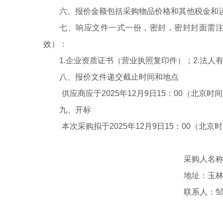
六、报价金额包括采购物品价格和其他税金和
七、响应文件一式
一
份，密封，密封封面需
效）：
1.
企业资质证书（营业执照复印件）
；
2.
法人
八、报价文件递交截止时间和地点
供应商应于
202
5
年
12
月
9
日
1
5
：
0
0
（北京时间
九、
开标
本次采购拟于
202
5
年
12
月
9
日
15
：
00
（北京时
采购人名
地址：玉
联系人：