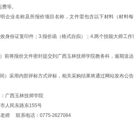
运
费等。
注明企业名称及所报价项目名称，文件需包含以下材料（材料
每
有效
身份证复印件
；
3.
报价函（格式自拟）；
4.
两个技能大师工作
）前将
报价文件密封提交到广西玉林技师学院
教务
科，逾期送达
间）
采用内部评标方式评标，相关采购结果将通过网站发布公告
称：广西玉林技师学院
林市人民东路东
155
号
邹老师
联系电话：
0775-2627064