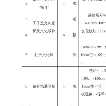
2
1
项
（简介）
装饰展示
3
1
项
工作室文化顶
603cm×1
柜及文化版块
文化版块：
65
4
6
幅
51cm×277
5
柱子文化墙
1
项
10cm/字×1
。
整尺寸：
190cm×130c
6
荣誉墙展示柜
1
项
15cm/字×4个
板雕刻UV彩印+