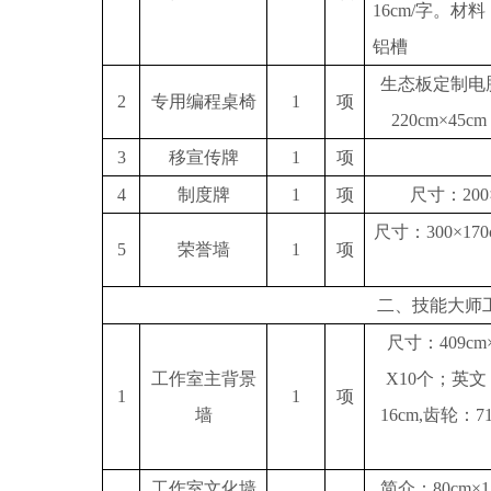
16cm/字。材
铝槽
生态板定制电
2
专用编程桌椅
1
项
220cm×45
3
移宣传牌
1
项
4
制度牌
1
项
尺寸：
20
尺寸：
300×1
5
荣誉墙
1
项
二、技能大师
尺寸：
409c
工作室主背景
X10个；英文
1
1
项
墙
16cm,齿轮：7
工作室文化墙
简介：
80cm×