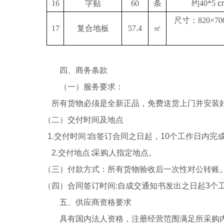
16
字贴
60
条
约
40*5
c
尺寸：
820×
17
复合地板
57.4
㎡
四、
商务条款
（一）服务要求：
所有货物必须是全新正品，免费送货上门并安装
（二）交付时间及地点
1.
交付时间∶自签订合同之日起，
10
个工作日内完
2.
交付地点∶采购人指定地点。
（三）付款方式：所有货物验收后一次性对公转账
（四）合同签订时间
:
自成交通知书发出之日起
3
个
五、供应商资格要求
具有国内法人资格，注册经营范围满足所采购