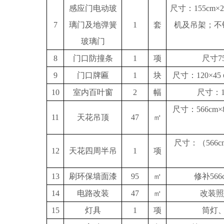
感应门电动玻
尺寸：
155c
7
璃门及地弹簧
1
套
机及吊架；不
玻璃门
8
门口防撞条
1
项
尺寸
7
9
门口牌匾
1
块
尺寸：
120×45
10
室内百叶窗
2
幅
尺寸：
尺寸：
566c
11
天花吊顶
47
㎡
尺寸：（
566
12
天花四周半吊
1
项
13
刷环保墙面漆
95
㎡
修补
56
14
电路改装
47
㎡
改装照
15
灯具
1
项
筒灯