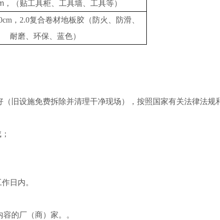
m，（贴
工具柜、工具墙、工具等）
700cm，2.0复合卷材地板胶（防火、防滑、
耐磨、环保、蓝色）
好（旧设施免费拆除并清理干净现场），按照国家有关法律法规
成；
。
工作日内。
内容的厂（商）家。
。