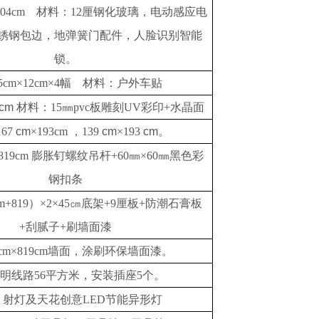
m×204cm 材料：12厘钢化玻璃，电动感应电
锈钢包边，地弹簧门配件，人脸识别智能
锁。
5cm×12cm×4幅 材料：户外车贴
cm
材料：
15㎜pvc板雕刻UV彩印+水晶面
167
cm
×193cm ，139
cm
×193
cm
。
m×819cm 膨胀钉螺纹吊杆+60㎜×60㎜黑色彩
钢扣条
cm+819）×2×45㎝底架+9厘板+防潮石膏板
+刮腻子+刷墙面漆
6cm×819cm墙面，涂刷环保墙面漆。
明线路
56平方米，安装插座5个。
、射灯及天花创意
LED节能异形灯