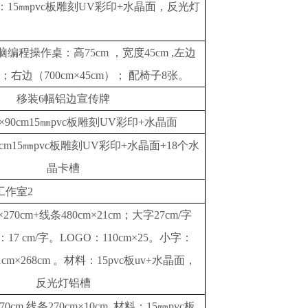
料：15㎜pvc板雕刻UV彩印+水晶面，反光灯
脑编程操作桌：高
75cm ，宽度45cm ,左边
cm ；右边（700cm×45cm）； 配椅子8张。
移装
6幅铝边宣传牌
0×90cm15㎜pvc板雕刻UV彩印+水晶面
70cm15㎜pvc板雕刻UV彩印+水晶面+18个水
晶卡槽
工作室
2
m×270cm+线条480cm×21cm；大字27cm/字
：17
cm/字。LOGO：110cm×25。小字：
1cm×268cm 。材料：15pvc板uv+水晶面，
反光灯铝槽
170cm 线条270cm×10cm 材料：15㎜pvc板