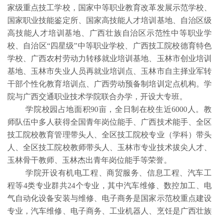
家级重点技工学校，国家中等职业教育改革发展示范学校、
国家职业技能鉴定所、国家高技能人才培训基地、自治区级
高技能人才培训基地、广西壮族自治区示范性中等职业学
校、自治区
“四星级”中等职业学校、广西技工院校德育特色
学校、广西农村劳动力转移就业培训基地、玉林市创业培训
基地、玉林市失业人员再就业培训点、玉林市自主择业军转
干部个性化教育培训点
、
广西劳动预备制培训定点机构。学
院
与广西交通职业技术学院联合办学
，开设大专班。
学院校园占地面积
90亩，全日制在校生近6000人。教
师队伍中多人获得全国青年岗位能手、广西技术能手、全区
技工院校教育管理带头人、全区技工院校专业（学科）带头
人、全区技工院校教师带头人、玉林市专业技术拔尖人才、
玉林骨干教师、玉林杰出青年岗位能手等荣誉。
学院开设有机电工程、商贸服务、信息工程、汽车工
程等
4类专业群共24个专业，其中汽车维修、数控加工、电
气自动化设备安装与维修、电子商务是国家示范校重点建设
专业，汽车维修、电子商务、工业机器人、烹饪是广西壮族