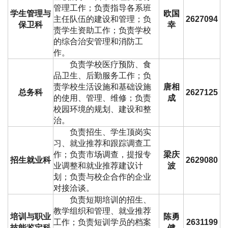
管理工作；负责指导各系班
学生管理与
欧国
主任队伍的建设和管理；负
2627094
保卫科
幸
责学生资助工作；负责学校
的综合治安管理和消防工
作。
负责学校医疗预防、食
品卫生、后勤服务工作；负
责学校生活设施和基础设施
唐相
总务科
2627125
的使用、管理、维修；负责
成
校园环境的规划、建设和整
治。
负责招生、学生顶岗实
习、就业推荐和跟踪调查工
作；负责市场调查，提报专
梁庆
招生就业科
2629080
业调整和就业推荐建议计
波
划；负责与校企合作的企业
对接洽谈。
负责短期培训的招生、
教学组织和管理、就业推荐
培训与职业
陈勇
工作；负责短训学员的档案
2631199
技能鉴定科
健