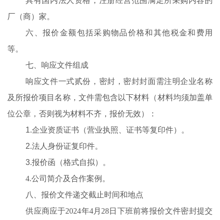
具有国内法人资格，注册经营范围满足所采购内容的
厂（商）家。
六、报价金额包括
采购物品价格和其他
税金和费用
等
。
七
、响应文件组成
响应
文件一式贰份，密封，密封封面需注明企业名称
及所报价项目名称
，文件
需包含以下材料
（材料均须加盖单
位公章，否则视为材料不齐，报价无效）
：
1.企业资质证书（营业执照、证书等复印件
）
。
2.法人身份证复印件。
3.报价函（格式自拟）。
4.公司简介及合作案例。
八
、
报价文件递交截止时间和地点
供应商应于
202
4
年
4
月
28
日
下班前
将报价文件密封提交