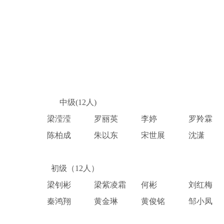
中级
(12人)
梁滢滢
罗丽英
李婷
罗羚霖
陈柏成
朱以东
宋世展
沈潇
初级
（
12人）
梁钊彬
梁紫凌霜
何彬
刘红梅
秦鸿翔
黄金琳
黄俊铭
邹小凤